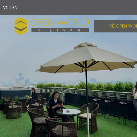
|
VN
EN
VỀ OPEN WO