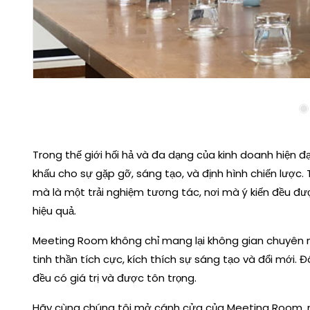
Trong thế giới hối hả và đa dạng của kinh doanh hiện đ
khấu cho sự gặp gỡ, sáng tạo, và định hình chiến lược. 
mà là một trải nghiệm tương tác, nơi mà ý kiến đều đ
hiệu quả.
Meeting Room không chỉ mang lại không gian chuyên ngh
tinh thần tích cực, kích thích sự sáng tạo và đổi mới. 
đều có giá trị và được tôn trọng.
Hãy cùng chúng tôi mở cánh cửa của Meeting Room, nơi