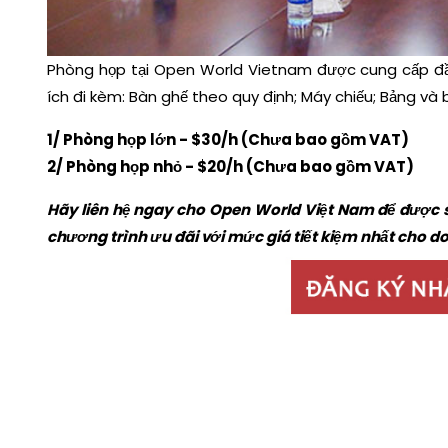
Phòng họp tại Open World Vietnam được cung cấp đầy 
ích đi kèm: Bàn ghế theo quy định; Máy chiếu; Bảng và b
1/ Phòng họp lớn - $30/h (Chưa bao gồm VAT)
2/ Phòng họp nhỏ - $20/h (Chưa bao gồm VAT)
Hãy liên hệ ngay cho Open World Việt Nam để được 
chương trình ưu đãi với mức giá tiết kiệm nhất cho d