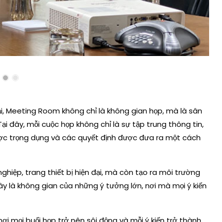
ại, Meeting Room không chỉ là không gian họp, mà là sân
Tại đây, mỗi cuộc họp không chỉ là sự tập trung thông tin,
ược trọng dụng và các quyết định được đưa ra một cách
iệp, trang thiết bị hiện đại, mà còn tạo ra môi trường
Đây là không gian của những ý tưởng lớn, nơi mà mọi ý kiến
 mọi buổi họp trở nên sôi động và mỗi ý kiến trở thành