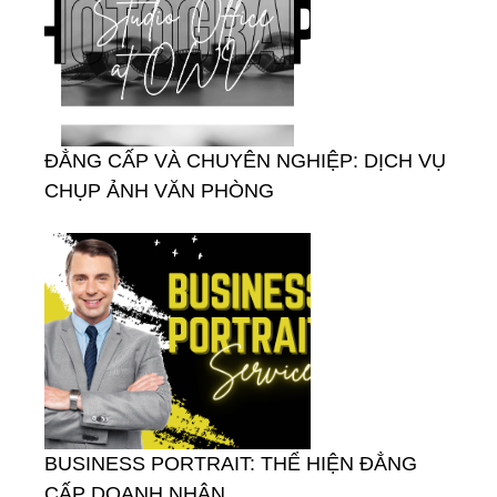
ĐẲNG CẤP VÀ CHUYÊN NGHIỆP: DỊCH VỤ
CHỤP ẢNH VĂN PHÒNG
BUSINESS PORTRAIT: THỂ HIỆN ĐẲNG
CẤP DOANH NHÂN