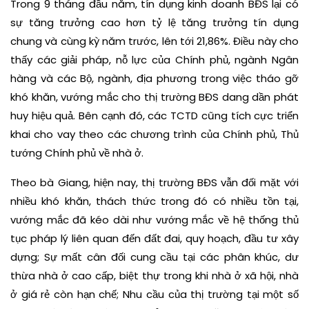
Trong 9 tháng đầu năm, tín dụng kinh doanh BĐS lại có
sự tăng trưởng cao hơn tỷ lệ tăng trưởng tín dụng
chung và cùng kỳ năm trước, lên tới 21,86%. Điều này cho
thấy các giải pháp, nỗ lực của Chính phủ, ngành Ngân
hàng và các Bộ, ngành, địa phương trong việc tháo gỡ
khó khăn, vướng mắc cho thị trường BĐS dang dần phát
huy hiệu quả. Bên cạnh đó, các TCTD cũng tích cực triển
khai cho vay theo các chương trình của Chính phủ, Thủ
tướng Chính phủ về nhà ở.
Theo bà Giang, hiện nay, thị trường BĐS vẫn đối mặt với
nhiều khó khăn, thách thức trong đó có nhiều tồn tại,
vướng mắc đã kéo dài như vướng mắc về hệ thống thủ
tục pháp lý liên quan đến đất đai, quy hoạch, đầu tư xây
dựng; Sự mất cân đối cung cầu tại các phân khúc, dư
thừa nhà ở cao cấp, biệt thự trong khi nhà ở xã hội, nhà
ở giá rẻ còn hạn chế; Nhu cầu của thị trường tại một số