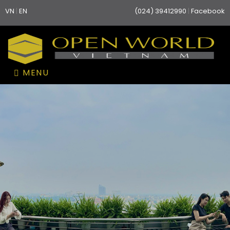
VN
EN
(024) 39412990
Facebook
|
|
MENU